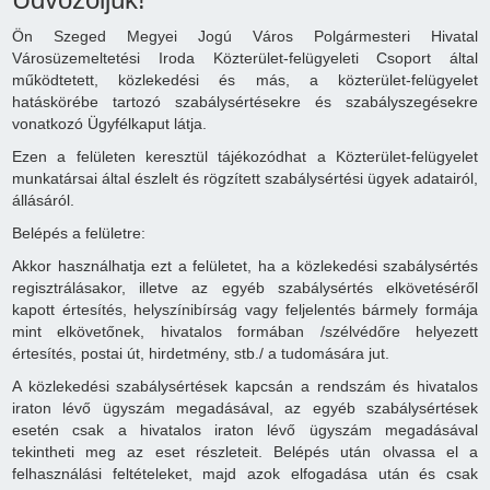
Ön Szeged Megyei Jogú Város Polgármesteri Hivatal
Városüzemeltetési Iroda Közterület-felügyeleti Csoport által
működtetett, közlekedési és más, a közterület-felügyelet
hatáskörébe tartozó szabálysértésekre és szabályszegésekre
vonatkozó Ügyfélkaput látja.
Ezen a felületen keresztül tájékozódhat a Közterület-felügyelet
munkatársai által észlelt és rögzített szabálysértési ügyek adatairól,
állásáról.
Belépés a felületre:
Akkor használhatja ezt a felületet, ha a közlekedési szabálysértés
regisztrálásakor, illetve az egyéb szabálysértés elkövetéséről
kapott értesítés, helyszínibírság vagy feljelentés bármely formája
mint elkövetőnek, hivatalos formában /szélvédőre helyezett
értesítés, postai út, hirdetmény, stb./ a tudomására jut.
A közlekedési szabálysértések kapcsán a rendszám és hivatalos
iraton lévő ügyszám megadásával, az egyéb szabálysértések
esetén csak a hivatalos iraton lévő ügyszám megadásával
tekintheti meg az eset részleteit. Belépés után olvassa el a
felhasználási feltételeket, majd azok elfogadása után és csak