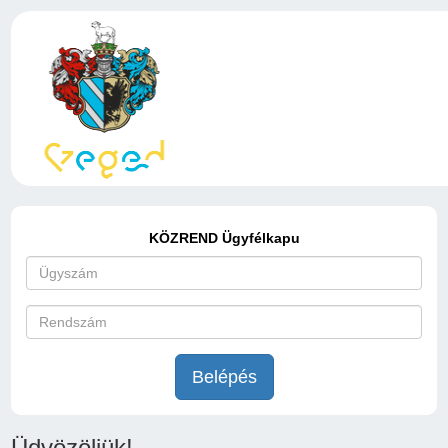
KÖZREND Ügyfélkapu
Belépés
Üdvözöljük!